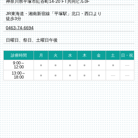
神奈川県平塚市紅谷町14-20 FT共同ビル3F
JR東海道・湘南新宿線「平塚駅」北口・西口より
徒歩3分
0463-74-6694
日曜日、祭日、土曜日午後
診療時間
月
火
水
木
金
土
日・祝
9:00～
●
●
●
●
●
●
―
12:00
13:00～
●
●
●
●
●
―
―
18:00