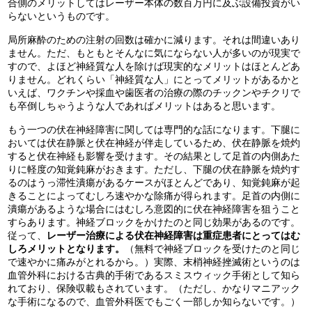
合側のメリットしてはレーザー本体の数百万円に及ぶ設備投資がい
らないというものです。
局所麻酔のための注射の回数は確かに減ります。それは間違いあり
ません。ただ、もともとそんなに気にならない人が多いのが現実で
すので、よほど神経質な人を除けば現実的なメリットはほとんどあ
りません。どれくらい「神経質な人」にとってメリットがあるかと
いえば、ワクチンや採血や歯医者の治療の際のチックンやチクリで
も卒倒しちゃうような人であればメリットはあると思います。
もう一つの伏在神経障害に関しては専門的な話になります。下腿に
おいては伏在静脈と伏在神経が伴走しているため、伏在静脈を焼灼
すると伏在神経も影響を受けます。その結果として足首の内側あた
りに軽度の知覚鈍麻がおきます。ただし、下腿の伏在静脈を焼灼す
るのはうっ滞性潰瘍があるケースがほとんどであり、知覚鈍麻が起
きることによってむしろ速やかな除痛が得られます。足首の内側に
潰瘍があるような場合にはむしろ意図的に伏在神経障害を狙うこと
すらあります。神経ブロックをかけたのと同じ効果があるのです。
従って、
レーザー治療による伏在神経障害は重症患者にとってはむ
しろメリットとなります。
（無料で神経ブロックを受けたのと同じ
で速やかに痛みがとれるから。）実際、末梢神経挫滅術というのは
血管外科における古典的手術であるスミスウィック手術として知ら
れており、保険収載もされています。（ただし、かなりマニアック
な手術になるので、血管外科医でもごく一部しか知らないです。）