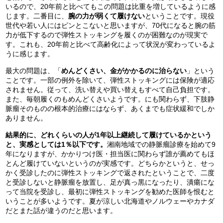
いるので、20年前と比べてもこの問題は比重を増しているように感
じます。二番目に、
腕の力が弱くて履けない
ということです。現役
世代や若い人にはピンとこないと思いますが、70代になると腕の筋
力が低下するので弾性ストッキングを履くのが困難なのが現実で
す。これも、20年前と比べて高齢化によって状況が変わっているよ
うに感じます。
最大の問題は、「
めんどくさい、金がかかるのに治らない
」という
ことです。一部の例外を除いて、弾性ストッキングには保険が適応
されません。従って、洗い替えや買い替えもすべて自己負担です。
また、毎朝履くのもめんどくさいようです。にも関わらず、下肢静
脈瘤そのものの根本的治療にはならず、あくまでも症状緩和でしか
ありません。
結果的に、どれくらいの人が1年以上継続して履けているかという
と、実感としては1％以下です。
湘南地域での静脈瘤診療を始めて9
年になりますが、かかりつけ医・担当医に関わらず誰が薦めてもほ
とんど履けていないというのが実感です。どちらかというと、せっ
かく受診したのに弾性ストッキングで返されたということで、二度
と受診しないと静脈瘤を放置し、足が真っ黒になったり、潰瘍にな
って当院を受診し、最初に弾性ストッキングを勧めた医師を恨むと
いうことが多いようです。夏が涼しい北海道やノルウェーやカナダ
だとまた話が違うのだと思います。