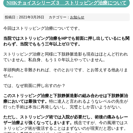
NHKチョイスシリーズ３ ストリッピング治療について
投稿日：2021年3月26日
カテゴリー：
お知らせ
今回はストリッピング治療についてです。
当院ではストリッピング治療をHPでも前面に押し出しているにも関
わらず、当院でももう三年以上ゼロです。
ストリッピング治療と同様に下肢静脈造影も現在はほとんど行われ
ていません。私自身、もう１０年以上やっていません。
羊頭狗肉と非難されれば、そのとおりです、とお答えする他ありま
せん。
では、なぜ前面に押し出すのか？
このストリッピング治療と下肢静脈造影の組み合わせは下肢静脈治
療においては最強です。
特に達人と言われるようなレベルの先生が
行った手術は本当に再発しないし、完璧としか言いようがない。
ただし、ストリッピング術では入院が必要だし、術後の痛みもレー
ザー治療より強くなってしまいます。
残念ですが、今の風潮ではス
トリッピング術が復活することはまずないのが現実だと思います。