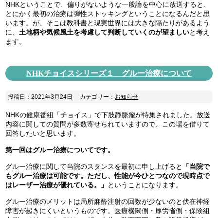
NHKということで、偏りがないような一般論を中心に放送すると、
とにかく最初の治療は弾性ストッキングということになるんだと思
います。が、そこは教科書と現実世界には大きな隔たりがあるよう
に、
土地柄や気候風土を考慮して判断していくのが望ましい
と考え
ます。
NHKチョイスシリーズ１ グルー治療について
投稿日：2021年3月24日
カテゴリー：
お知らせ
NHKの健康番組「チョイス」で下肢静脈瘤が特集されました。放送
内容に関しての質問が多数寄せられていますので、この場を借りて
回答したいと思います。
第一回はグルー治療についてです。
グルー治療に関して当院のスタンスを最初に申し上げると
「当院で
もグルー治療は可能です。ただし、性能が今ひとつなので現時点で
はレーザー治療が優れている。」
ということになります。
グルー治療のメリットは局所麻酔注射の回数が少ないのと伏在神経
障害が起きにくいというものです。医療機関側・厚労省側・保険組