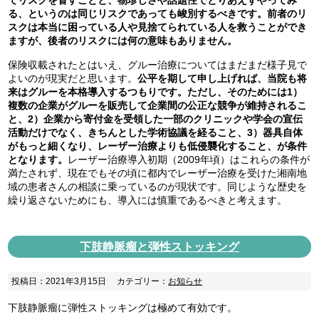
てリスクを冒すことと、物珍しさや話題性でとりあえずやってみ
る、というのは同じリスクであっても峻別するべきです。前者のリ
スクは本当に困っている人や見捨てられている人を救うことができ
ますが、後者のリスクには何の意味もありません。
保険収載されたとはいえ、グルー治療についてはまだまだ様子見で
よいのが現実だと思います。
公平を期して申し上げれば、当院も将
来はグルーを本格導入するつもりです。ただし、そのためには1）
複数の企業がグルーを販売して企業間の公正な競争が維持されるこ
と、2）企業から寄付金を受領した一部のクリニックや学会の宣伝
活動だけでなく、きちんとした学術協議を経ること、3）器具自体
がもっと細くなり、レーザー治療よりも低侵襲化すること、が条件
となります。
レーザー治療導入初期（2009年頃）はこれらの条件が
満たされず、現在でもその頃に都内でレーザー治療を受けた湘南地
域の患者さんの相談に乗っているのが現状です。同じような歴史を
繰り返さないためにも、導入には慎重であるべきと考えます。
下肢静脈瘤と弾性ストッキング
投稿日：2021年3月15日
カテゴリー：
お知らせ
下肢静脈瘤に弾性ストッキングは極めて有効です。