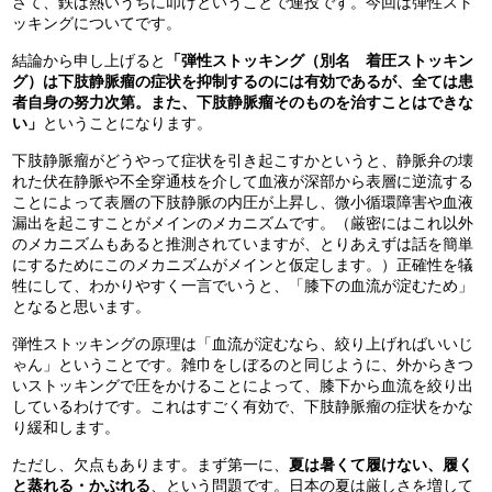
さて、鉄は熱いうちに叩けということで連投です。今回は弾性スト
ッキングについてです。
結論から申し上げると
「弾性ストッキング（別名 着圧ストッキン
グ）は下肢静脈瘤の症状を抑制するのには有効であるが、全ては患
者自身の努力次第。また、下肢静脈瘤そのものを治すことはできな
い」
ということになります。
下肢静脈瘤がどうやって症状を引き起こすかというと、静脈弁の壊
れた伏在静脈や不全穿通枝を介して血液が深部から表層に逆流する
ことによって表層の下肢静脈の内圧が上昇し、微小循環障害や血液
漏出を起こすことがメインのメカニズムです。（厳密にはこれ以外
のメカニズムもあると推測されていますが、とりあえずは話を簡単
にするためにこのメカニズムがメインと仮定します。）正確性を犠
牲にして、わかりやすく一言でいうと、「膝下の血流が淀むため」
となると思います。
弾性ストッキングの原理は「血流が淀むなら、絞り上げればいいじ
ゃん」ということです。雑巾をしぼるのと同じように、外からきつ
いストッキングで圧をかけることによって、膝下から血流を絞り出
しているわけです。これはすごく有効で、下肢静脈瘤の症状をかな
り緩和します。
ただし、欠点もあります。まず第一に、
夏は暑くて履けない、履く
と蒸れる・かぶれる
、という問題です。日本の夏は厳しさを増して