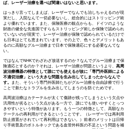
ば、レーザー治療を選べば間違いはないと思います。
はっきり言ってしまえば、レーザーでなんでも治しちゃえるのが現
実だし、入院なんて一切必要ないし、総合的にはストリッピング術
より優れています。また、保険医療の観点からも、ドイツのような
財政の健全な先進国ですらもストリッピング術しか保険で認められ
ていないのが現実で、レーザー治療が保険で認められているだけで
も日本はとても恵まれています。その上で、色々とデメリットもあ
るのに高額なグルー治療まで日本で保険適応にする必要なんてな
い。
ではなんでNHKでわざわざ放送するのか？なんでグルー治療まで保
険適応とするのか？それは、レーザー治療が問題というより、
高周
波治療機器の特徴として誰にでも使えるが故に「専門外医師による
不適切治療」という大きな問題を生み出してしまったからなんで
す。
また、そういう専門外医師たちがグルー治療を自由診療で行う
ことで新たなトラブルを生み出してしまうのを防ぐためです。
高周波治療はカテーテルが太くて傷跡が残ってしまうという欠点や
汎用性が劣るという欠点がある一方で、誰にでも使いやすくとっつ
きやすいという特徴があります。もう一つの特徴として、高額なカ
テーテルの再利用ができるということです。（レーザーでは再利用
防止措置がされていて再利用はできない。）前者のメリットは日帰
り手術普及のボトルネックである血管外科医の不足という問題を補