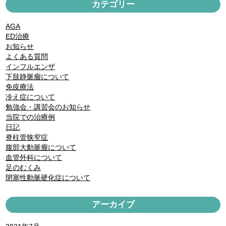
カテゴリー
ー
ジ
AGA
送
ED治療
り
お知らせ
よくある質問
インフルエンザ
下肢静脈瘤について
免疫療法
冷え症について
勉強会・講習会のお知らせ
当院での治療例
日記
脊柱管狭窄症
腹部大動脈瘤について
血管外科について
足のむくみ
閉塞性動脈硬化症について
アーカイブ