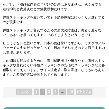
ただし、下肢静脈瘤を治すだけの効果はありません。あくまでも、
進行抑制と皮膚炎などの症状緩和だけです。
弾性ストッキングを履いていても下肢静脈瘤はゆっくりと進行する
のが現実です。
弾性ストッキングが普及するための最大の障害は、患者が履かな
い、あるいは履いてもすぐに止めてしまうということです。
しょうがないと思います。日本の夏は暑いですから。カナダやノル
ウェーで大丈夫だったからって、日本でそれをそのまま適用するの
は無理があります。
この問題を解決するために、着用補助器具や履きやすい弾性ストッ
キングや蒸れにくい弾性ストッキングや安価なストッキングなど各
種取りそろえています。サイズ決定後に取り寄せになるものもあり
ます。ご希望の方は受診をおすすめします。
投
« NEXT
1
2
3
4
…
29
PREV »
稿
の
ペ