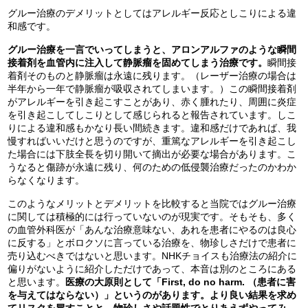
グルー治療のデメリットとしてはアレルギー反応としこりによる違
和感です。
グルー治療を一言でいってしまうと、アロンアルファのような瞬間
接着剤を血管内に注入して静脈瘤を固めてしまう治療です。
瞬間接
着剤そのものと静脈瘤は永遠に残ります。（レーザー治療の場合は
半年から一年で静脈瘤が吸収されてしまいます。）この瞬間接着剤
がアレルギーを引き起こすことがあり、赤く腫れたり、周囲に炎症
を引き起こしてしこりとして感じられると報告されています。しこ
りによる違和感もかなり長い間続きます。違和感だけであれば、我
慢すればいいだけと思うのですが、重篤なアレルギーを引き起こし
た場合には下肢全長を切り開いて摘出が必要な場合があります。こ
うなると傷跡が永遠に残り、何のための低侵襲治療だったのかわか
らなくなります。
このようなメリットとデメリットを比較すると当院ではグルー治療
に関しては積極的には行っていないのが現実です。そもそも、多く
の血管外科医が「あんな治療意味ない、あれを患者にやるのは良心
に反する」とボロクソに言っている治療を、物珍しさだけで患者に
売り込むべきではないと思います。NHKチョイスも治療法の紹介に
偏りがないように紹介しただけであって、本音は別のところにある
と思います。
医療の大原則として「First, do no harm. （患者に害
を与えてはならない）」というのがあります。より良い結果を求め