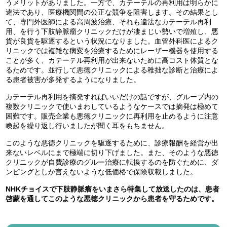
うメリットがありました。一方で、カテーテルの再利用は明らかに
違法であり、医療機関間の公正な競争を阻害します。その結果とし
て、専門外医師による高周波治療、それも違法なカテーテル再利
用、を行う下肢静脈瘤クリニックだけが凄まじい勢いで増殖し、悪
貨が良貨を駆逐するという状況になりました。血管外科医によるク
リニックでは複雑な病変を治療するためにレーザー機器を使用する
ことが多く、カテーテル再利用が出来ないために高コスト体質とな
るためです。並行して悪徳クリニックによる稚拙な診断と治療によ
る患者被害が多発するようになりました。
カテーテル再利用を摘発すればいいだけの話ですが、グループ内の
複数クリニックで使いまわしているようなケースでは摘発は極めて
困難です。販売企業も悪徳クリニックに再利用を止めるように注意
喚起を繰り返し行いましたが聞く耳をもちません。
このような悪徳クリニックを駆逐するために、診療報酬を経営が出
来ないレベルにまで極端に切り下げました。また、そのような悪徳
クリニックが自費診療のグルー治療に転換するのを防ぐために、ダ
ンピングとしか言えないような低価格で保険収載しました。
NHKチョイスで下肢静脈瘤をいまさら特集して放送したのは、患者
啓蒙を通してこのような悪徳クリニックから患者を守るためです。