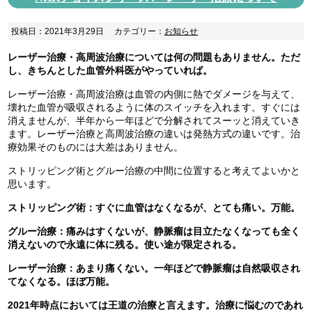
投稿日：2021年3月29日
カテゴリー：
お知らせ
レーザー治療・高周波治療については何の問題もありません。ただ
し、きちんとした血管外科医がやっていれば。
レーザー治療・高周波治療は血管の内側に熱でダメージを与えて、
壊れた血管が吸収されるように体のスイッチを入れます。すぐには
消えませんが、半年から一年ほどで分解されてスーッと消えていき
ます。レーザー治療と高周波治療の違いは発熱方式の違いです。治
療効果そのものには大差はありません。
ストリッピング術とグルー治療の中間に位置すると考えてよいかと
思います。
ストリッピング術：すぐに血管はなくなるが、とても痛い。万能。
グルー治療：痛みはすくないが、静脈瘤は目立たなくなっても全く
消えないので永遠に体に残る。使い途が限定される。
レーザー治療：あまり痛くない。一年ほどで静脈瘤は自然吸収され
てなくなる。ほぼ万能。
2021年時点においては王道の治療と言えます。治療に悩むのであれ