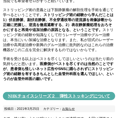
当院でも希望者ゼロがずっと続いています。
ストリッピング術の意義とは下肢静脈瘤の解剖生理を手術を通じて
学べるということです。
ストリッピング術の経験から学んだことは
1）伏在静脈、副伏在静脈、不全穿通枝等の逆流源を画像診断から
正確に把握し、逆流を徹底遮断する、2）表在静脈瘤処理をおろそ
かにすると再発や追加治療の原因となる、ということです。
ストリ
ッピング術の経験や知識なくして行うレーザー治療やグルー治療
は、本当にいい加減な治療となります。また、私が旧式のレーザー
治療や高周波治療や新興のグルー治療に批判的なのはこれらの治療
機器がこの二点を完全に解決するものではないからです。
手術を受ける以上はベストを尽くしてほしいというのは当たり前の
気持ちだと思います。
医療側がベストを尽くすのは当然のことです
が、患者側も怪しいネット広告やSNSに踊らされずにストリッピン
グ術の経験を有するきちんとした血管外科医を選んでほしい、とい
うのが血管外科医の願いです。
NHKチョイスシリーズ２ 弾性ストッキングについて
投稿日：2021年3月25日
カテゴリー：
お知らせ