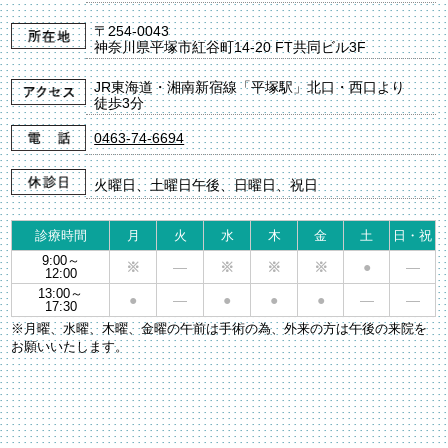
〒254-0043
神奈川県平塚市紅谷町14-20 FT共同ビル3F
JR東海道・湘南新宿線「平塚駅」北口・西口より
徒歩3分
0463-74-6694
火曜日、土曜日午後、日曜日、祝日
診療時間
月
火
水
木
金
土
日・祝
9:00～
※
―
※
※
※
●
―
12:00
13:00～
●
―
●
●
●
―
―
17:30
※月曜、水曜、木曜、金曜の午前は手術の為、外来の方は午後の来院を
お願いいたします。