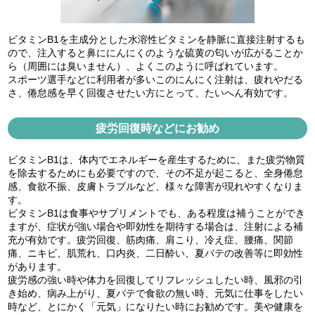
ビタミンB1を主成分とした水溶性ビタミンを静脈に直接注射するも
ので、注入すると鼻ににんにくのような硫黄の匂いが広がることか
ら（周囲には臭いません）、よくこのように呼ばれています。
スポーツ選手などに利用者が多いこのにんにく注射は、疲れやだる
さ、倦怠感を早く回復させたい方にとって、たいへん有効です。
疲労回復時などにお勧め
ビタミンB1は、体内でエネルギーを産生するために、また疲労物質
を除去するためにも必要ですので、その不足が起こると、全身倦怠
感、食欲不振、皮膚トラブルなど、様々な障害が現れやすくなりま
す。
ビタミンB1は食事やサプリメントでも、ある程度は補うことができ
ますが、症状が強い場合や即効性を期待する場合は、注射による補
充が有効です。疲労回復、筋肉痛、肩こり、冷え症、腰痛、関節
痛、ニキビ、肌荒れ、口内炎、二日酔い、夏バテの改善等に即効性
があります。
疲労感の強い時や体力を回復してリフレッシュしたい時、風邪の引
き始め、病み上がり、夏バテで食欲の無い時、元気に仕事をしたい
時など、とにかく「元気」になりたい時にお勧めです。美や健康を