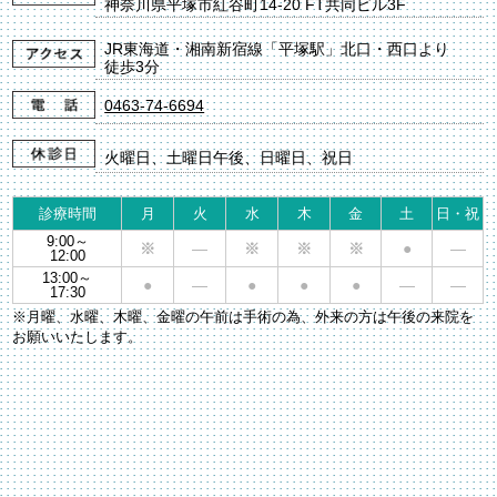
神奈川県平塚市紅谷町14-20 FT共同ビル3F
JR東海道・湘南新宿線「平塚駅」北口・西口より
徒歩3分
0463-74-6694
火曜日、土曜日午後、日曜日、祝日
診療時間
月
火
水
木
金
土
日・祝
9:00～
※
―
※
※
※
●
―
12:00
13:00～
●
―
●
●
●
―
―
17:30
※月曜、水曜、木曜、金曜の午前は手術の為、外来の方は午後の来院を
お願いいたします。