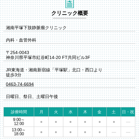
クリニック概要
湘南平塚下肢静脈瘤クリニック
内科・血管外科
〒254-0043
神奈川県平塚市紅谷町14-20 FT共同ビル3F
JR東海道・湘南新宿線「平塚駅」北口・西口より
徒歩3分
0463-74-6694
日曜日、祭日、土曜日午後
診療時間
月
火
水
木
金
土
日・祝
9:00～
●
●
●
●
●
●
―
12:00
13:00～
●
●
●
●
●
―
―
18:00