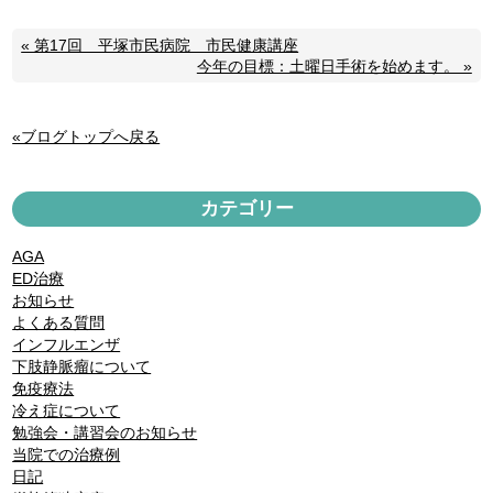
« 第17回 平塚市民病院 市民健康講座
今年の目標：土曜日手術を始めます。 »
«ブログトップへ戻る
カテゴリー
AGA
ED治療
お知らせ
よくある質問
インフルエンザ
下肢静脈瘤について
免疫療法
冷え症について
勉強会・講習会のお知らせ
当院での治療例
日記